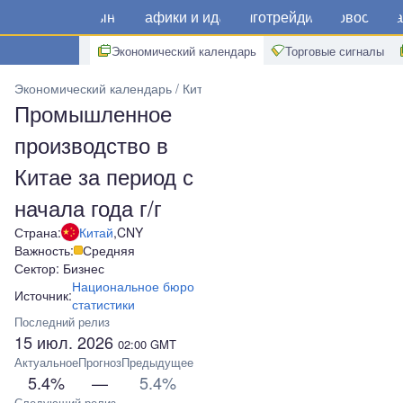
Рынки
Графики и идеи
Алготрейдинг
Новости
Ма
Экономический календарь
Торговые сигналы
Экономический календарь
Китай
Промышленное производство в
Промышленное
производство в
Китае за период с
начала года г/г
Страна:
Китай
,
CNY
Важность:
Средняя
Сектор: Бизнес
Национальное бюро
Источник:
статистики
Последний релиз
15 июл. 2026
02:00
GMT
Актуальное
Прогноз
Предыдущее
5.4%
—
5.4%
Следующий релиз