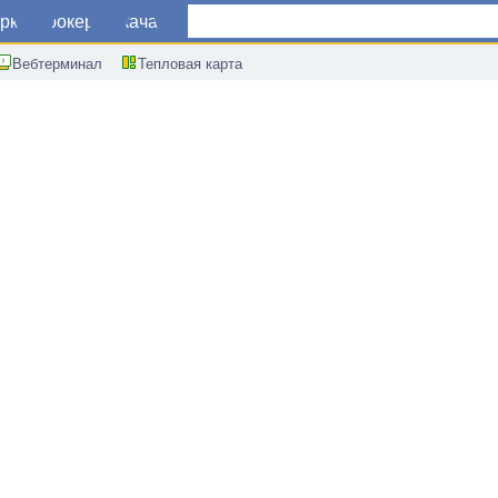
ркет
Брокеры
Скачать
Вебтерминал
Тепловая карта
 Китае за период с начала года г/г