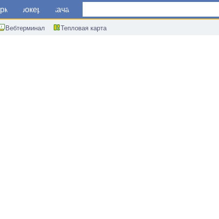
ркет
Брокеры
Скачать
Вебтерминал
Тепловая карта
 (ВВП) Италии г/г