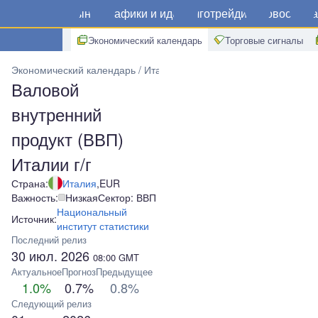
Рынки
Графики и идеи
Алготрейдинг
Новости
Ма
Экономический календарь
Торговые сигналы
Экономический календарь
Италия
Валовой внутренний продукт
Валовой
внутренний
продукт (ВВП)
Италии г/г
Страна:
Италия
,
EUR
Важность:
Низкая
Сектор: ВВП
Национальный
Источник:
институт статистики
Последний релиз
30 июл. 2026
08:00
GMT
Актуальное
Прогноз
Предыдущее
1.0%
0.7%
0.8%
Следующий релиз