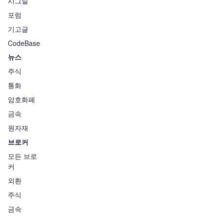
시그널
포럼
기고글
CodeBase
뉴스
주식
통화
암호화폐
금속
원자재
브로커
모든 브로
커
외환
주식
금속