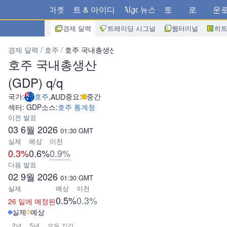
마켓
차트 & 아이디어
Algo
뉴스
스토어
브로커
다운
경제 달력
트레이딩 시그널
웹터미널
히
경제 달력
호주
호주 국내총생산(GDP) q/q
호주 국내총생산
(GDP) q/q
국가:
호주
,
중요:
중간
AUD
섹터: GDP
소스:
호주 통계청
이전 발표
03 6월 2026
01:30
GMT
실제
예상
이전
0.3%
0.6%
0.9%
다음 발표
02 9월 2026
01:30
GMT
실제
예상
이전
0.5%
0.3%
26 일에 예정된
실제
예상
2년
5년
모든 기간