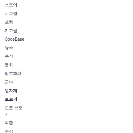
스토어
시그널
포럼
기고글
CodeBase
뉴스
주식
통화
암호화폐
금속
원자재
브로커
모든 브로
커
외환
주식