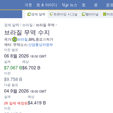
마켓
차트 & 아이디어
Algo
뉴스
스토어
브로커
다운
경제 달력
트레이딩 시그널
웹터미널
히
경제 달력
브라질
브라질 무역 수지
브라질 무역 수지
국가:
브라질
,
중요:
저가
BRL
섹터: 무역
소스:
산업통상자원부
이전 발표
06 8월 2026
18:00
GMT
실제
예상
$7.067 B
$6.702 B
이전
$9.758 B
다음 발표
04 9월 2026
18:00
GMT
실제
예상
$4.419 B
26 일에 예정된
이전