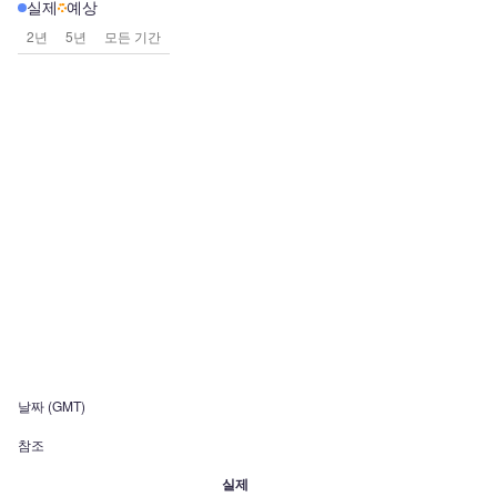
실제
예상
2년
5년
모든 기간
날짜 (GMT)
참조
실제