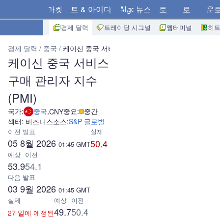
마켓
차트 & 아이디어
Algo
뉴스
스토어
브로커
다운
경제 달력
트레이딩 시그널
웹터미널
히
경제 달력
중국
케이신 중국 서비스 구매 관리자 지수(PMI)
케이신 중국 서비스
구매 관리자 지수
(PMI)
국가:
중국
,
중요:
중간
CNY
섹터: 비즈니스
소스:
S&P 글로벌
이전 발표
실제
05 8월 2026
50.4
01:45
GMT
예상
이전
53.9
54.1
다음 발표
03 9월 2026
01:45
GMT
실제
예상
이전
49.7
50.4
27 일에 예정된