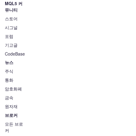
MQL5 커
뮤니티
스토어
시그널
포럼
기고글
CodeBase
뉴스
주식
통화
암호화폐
금속
원자재
브로커
모든 브로
커