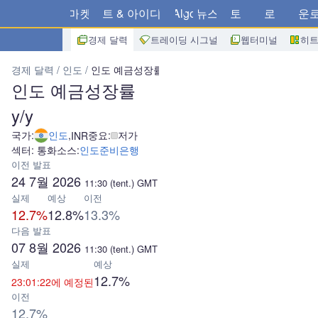
마켓
차트 & 아이디어
Algo
뉴스
스토어
브로커
다운
경제 달력
트레이딩 시그널
웹터미널
히
경제 달력
인도
인도 예금성장률 y/y
인도 예금성장률
y/y
국가:
인도
,
중요:
저가
INR
섹터: 통화
소스:
인도준비은행
이전 발표
24 7월 2026
11:30
(tent.)
GMT
실제
예상
이전
12.7%
12.8%
13.3%
다음 발표
07 8월 2026
11:30
(tent.)
GMT
실제
예상
12.7%
23:01:22에 예정된
이전
12.7%