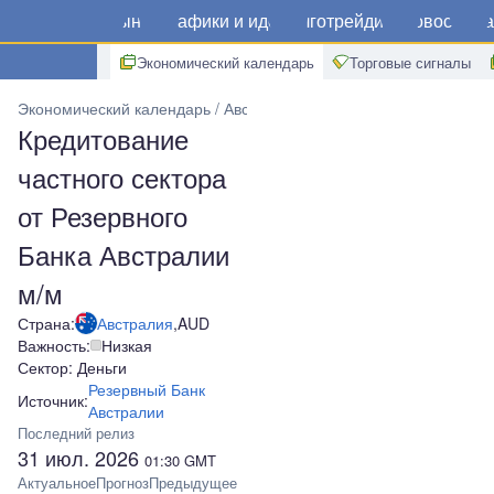
Рынки
Графики и идеи
Алготрейдинг
Новости
Ма
Экономический календарь
Торговые сигналы
Экономический календарь
Австралия
Кредитование частного с
Кредитование
частного сектора
от Резервного
Банка Австралии
м/м
Страна:
Австралия
,
AUD
Важность:
Низкая
Сектор: Деньги
Резервный Банк
Источник:
Австралии
Последний релиз
31 июл. 2026
01:30
GMT
Актуальное
Прогноз
Предыдущее