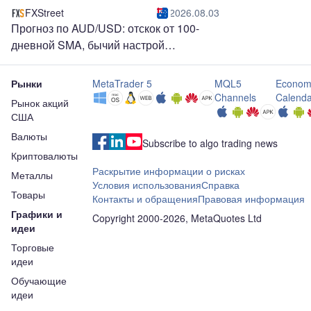
не оправдал ожиданий
FXStreet
2026.08.03
Прогноз по AUD/USD: отскок от 100-
дневной SMA, бычий настрой
сохраняется
Рынки
MetaTrader 5
MQL5
Econom
Channels
Calenda
Рынок акций
США
Валюты
Subscribe to algo trading news
Криптовалюты
Раскрытие информации о рисках
Металлы
Условия использования
Справка
Товары
Контакты и обращения
Правовая информация
Графики и
Copyright 2000-2026, MetaQuotes Ltd
идеи
Торговые
идеи
Обучающие
идеи