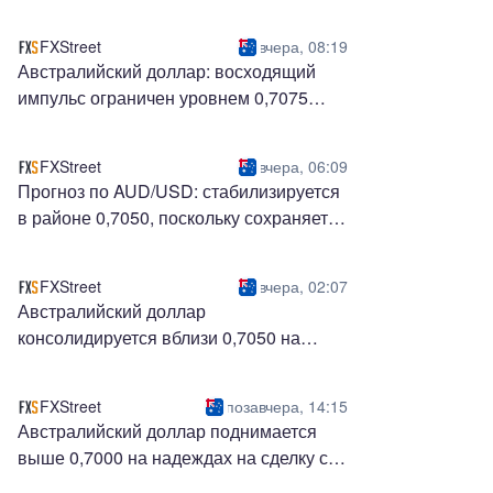
потепление отношений с Ираном бьют
по доллару США
FXStreet
вчера, 08:19
Австралийский доллар: восходящий
импульс ограничен уровнем 0,7075
против доллара США – UOB
FXStreet
вчера, 06:09
Прогноз по AUD/USD: стабилизируется
в районе 0,7050, поскольку сохраняется
бычий уклон
FXStreet
вчера, 02:07
Австралийский доллар
консолидируется вблизи 0,7050 на
фоне возобновления спроса на доллар
США
FXStreet
позавчера, 14:15
Австралийский доллар поднимается
выше 0,7000 на надеждах на сделку с
Ираном, ястребиный РБА