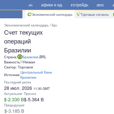
Рынки
Графики и идеи
Алготрейдинг
Новости
Ма
Экономический календарь
Торговые сигналы
Экономический календарь
Бразилия
Счет текущих операций 
Счет текущих
операций
Бразилии
Страна:
Бразилия
,
BRL
Важность:
Низкая
Сектор: Торговля
Центральный Банк
Источник:
Бразилии
Последний релиз
28 июл. 2026
11:30
GMT
Актуальное
Прогноз
$-2.330 B
$-5.364 B
Предыдущее
$-3.185 B