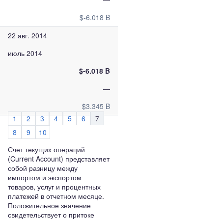
$-6.018 B
22 авг. 2014
июль 2014
$-6.018 B
—
$3.345 B
1
2
3
4
5
6
7
8
9
10
Счет текущих операций
(Current Account) представляет
собой разницу между
импортом и экспортом
товаров, услуг и процентных
платежей в отчетном месяце.
Положительное значение
свидетельствует о притоке