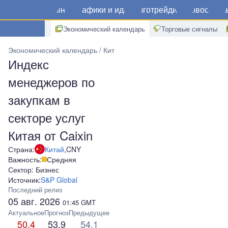
Рынки
Графики и идеи
Алготрейдинг
Новости
Ма
Экономический календарь
Торговые сигналы
Экономический календарь
Китай
Индекс менеджеров по закупка
Индекс
менеджеров по
закупкам в
секторе услуг
Китая от Caixin
Страна:
Китай
,
CNY
Важность:
Средняя
Сектор: Бизнес
Источник:
S&P Global
Последний релиз
05 авг. 2026
01:45
GMT
Актуальное
Прогноз
Предыдущее
50.4
53.9
54.1