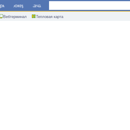
ркет
Брокеры
Скачать
Вебтерминал
Тепловая карта
м в секторе услуг Китая от Caixin