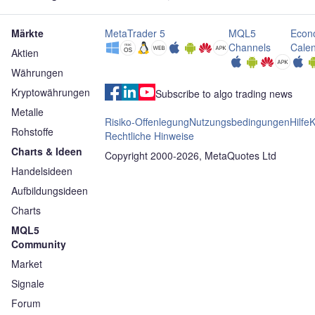
Commerzbank
Märkte
MetaTrader 5
MQL5
Econ
Channels
Cale
Aktien
Währungen
Kryptowährungen
Subscribe to algo trading news
Metalle
Risiko-Offenlegung
Nutzungsbedingungen
Hilfe
K
Rohstoffe
Rechtliche Hinweise
Charts & Ideen
Copyright 2000-2026, MetaQuotes Ltd
Handelsideen
Aufbildungsideen
Charts
MQL5
Community
Market
Signale
Forum