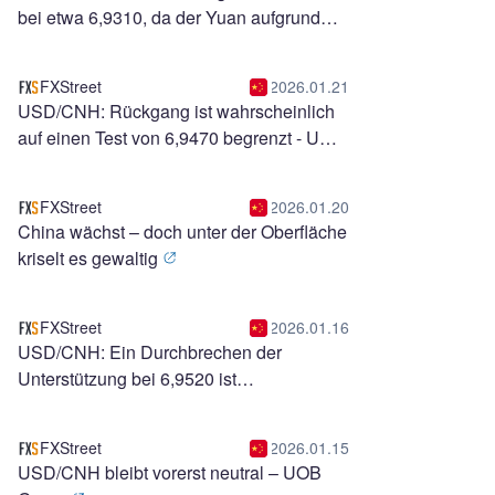
bei etwa 6,9310, da der Yuan aufgrund
saisonaler Nachfrage gewinnt
FXStreet
2026.01.21
USD/CNH: Rückgang ist wahrscheinlich
auf einen Test von 6,9470 begrenzt - UOB
Group
FXStreet
2026.01.20
China wächst – doch unter der Oberfläche
kriselt es gewaltig
FXStreet
2026.01.16
USD/CNH: Ein Durchbrechen der
Unterstützung bei 6,9520 ist
unwahrscheinlich – UOB Group
FXStreet
2026.01.15
USD/CNH bleibt vorerst neutral – UOB