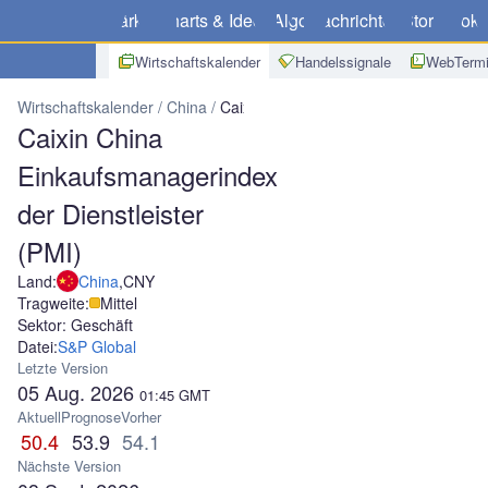
Märkte
Charts & Ideen
Algo
Nachrichten
Store
Broke
Wirtschaftskalender
Handelssignale
WebTermi
Wirtschaftskalender
China
Caixin China Einkaufsmanagerindex der
Caixin China
Einkaufsmanagerindex
der Dienstleister
(PMI)
Land:
China
,
CNY
Tragweite:
Mittel
Sektor: Geschäft
Datei:
S&P Global
Letzte Version
05 Aug. 2026
01:45
GMT
Aktuell
Prognose
Vorher
50.4
53.9
54.1
Nächste Version