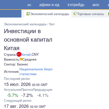
Рынки
Графики и идеи
Алготрейдинг
Новости
Ма
Экономический календарь
Торговые сигналы
Экономический календарь
Китай
Инвестиции в основной капи
Инвестиции в
основной капитал
Китая
Страна:
Китай
,
CNY
Важность:
Средняя
Сектор: Бизнес
Национальное бюро
Источник:
статистики
Последний релиз
15 июл. 2026
02:00
GMT
Актуальное
Прогноз
Предыдущее
-5.7%
-7.2%
-4.1%
Следующий релиз
17 авг. 2026
02:00
GMT