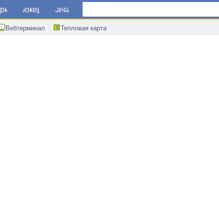
ркет
Брокеры
Скачать
Вебтерминал
Тепловая карта
тал Китая