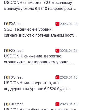
USD/CNH снижается к 33-месячному
минимуму около 6,9310 на фоне роста
юаня из-за сезонного спроса
FXStreet
2026.01.26
SGD: Технические уровни
сигнализируют о потенциальном росте
– MUFG Bank
FXStreet
2026.01.21
USD/CNH: снижение, вероятно,
ограничится тестированием уровня
6,9470 - UOB Group
FXStreet
2026.01.16
USD/CNH: маловероятно, что
поддержка на уровне 6,9520 будет
пробита - UOB Group
FXStreet
2026.01.16
USD/CNH ослабляется, так как фиксинг