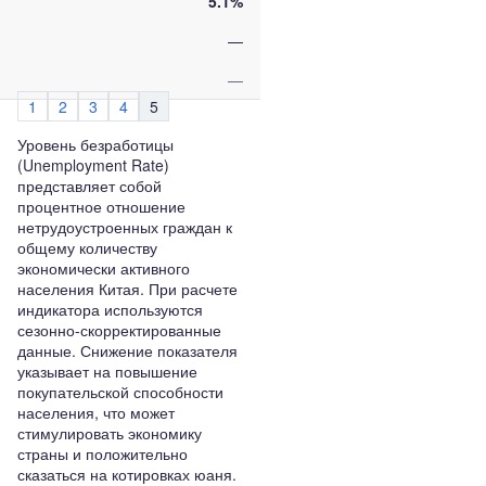
5.1%
—
—
1
2
3
4
5
Уровень безработицы
(Unemployment Rate)
представляет собой
процентное отношение
нетрудоустроенных граждан к
общему количеству
экономически активного
населения Китая. При расчете
индикатора используются
сезонно-скорректированные
данные. Снижение показателя
указывает на повышение
покупательской способности
населения, что может
стимулировать экономику
страны и положительно
сказаться на котировках юаня.