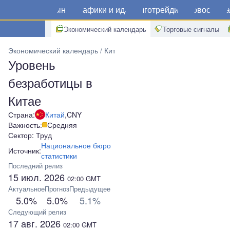
Рынки
Графики и идеи
Алготрейдинг
Новости
Ма
Экономический календарь
Торговые сигналы
Экономический календарь
Китай
Уровень безработицы в Кита
Уровень
безработицы в
Китае
Страна:
Китай
,
CNY
Важность:
Средняя
Сектор: Труд
Национальное бюро
Источник:
статистики
Последний релиз
15 июл. 2026
02:00
GMT
Актуальное
Прогноз
Предыдущее
5.0%
5.0%
5.1%
Следующий релиз
17 авг. 2026
02:00
GMT