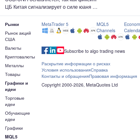
ЦБ Китая сигнализирует о силе юаня –
OCBC
Рынки
MetaTrader 5
MQL5
Econom
Channels
Calenda
Рынок акций
США
Валюты
Subscribe to algo trading news
Криптовалюты
Раскрытие информации о рисках
Металлы
Условия использования
Справка
Товары
Контакты и обращения
Правовая информация
Графики и
Copyright 2000-2026, MetaQuotes Ltd
идеи
Торговые
идеи
Обучающие
идеи
Графики
MQL5