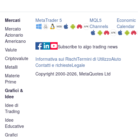
Mercati
MetaTrader 5
MQL5
Economic
Channels
Calendar
Mercato
Azionario
Americano
Subscribe to algo trading news
Valute
Criptovalute
Informativa sui Rischi
Termini di Utilizzo
Aiuto
Contatti e richieste
Legale
Metalli
Copyright 2000-2026, MetaQuotes Ltd
Materie
Prime
Grafici &
Idee
Idee di
Trading
Idee
Educative
Grafici