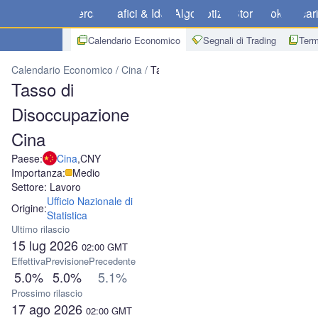
Mercati
Grafici & Idee
Algo
Notizie
Store
Broker
Scar
Calendario Economico
Segnali di Trading
Term
Calendario Economico
Cina
Tasso di Disoccupazione Cina
Tasso di
Disoccupazione
Cina
Paese:
Cina
,
CNY
Importanza:
Medio
Settore: Lavoro
Ufficio Nazionale di
Origine:
Statistica
Ultimo rilascio
15 lug 2026
02:00
GMT
Effettiva
Previsione
Precedente
5.0%
5.0%
5.1%
Prossimo rilascio
17 ago 2026
02:00
GMT