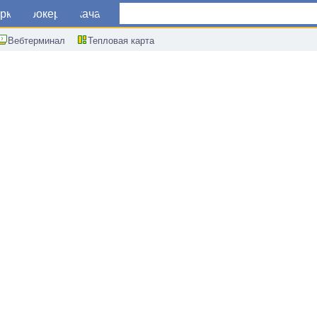
ркет
Брокеры
Скачать
Вебтерминал
Тепловая карта
с потребительских цен Франции м/м