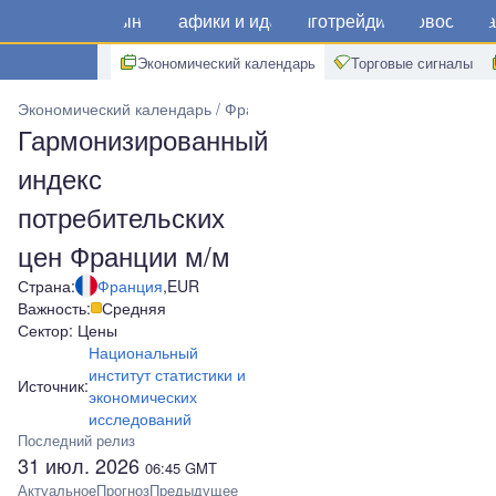
Рынки
Графики и идеи
Алготрейдинг
Новости
Ма
Экономический календарь
Торговые сигналы
Экономический календарь
Франция
Гармонизированный индек
Гармонизированный
индекс
потребительских
цен Франции м/м
Страна:
Франция
,
EUR
Важность:
Средняя
Сектор: Цены
Национальный
институт статистики и
Источник:
экономических
исследований
Последний релиз
31 июл. 2026
06:45
GMT
Актуальное
Прогноз
Предыдущее