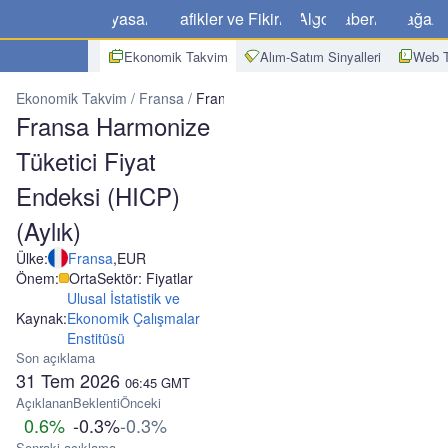
Piyasalar
Grafikler ve Fikirler
Algo
Haberler
Mağaz
Ekonomik Takvim
Alım-Satım Sinyalleri
Web T
Ekonomik Takvim
Fransa
Fransa Harmonize Tüketici Fiyat Endeks
Fransa Harmonize
Tüketici Fiyat
Endeksi (HICP)
(Aylık)
Ülke:
Fransa
,
EUR
Önem:
Orta
Sektör: Fiyatlar
Ulusal İstatistik ve
Kaynak:
Ekonomik Çalışmalar
Enstitüsü
Son açıklama
31 Tem 2026
06:45
GMT
Açıklanan
Beklenti
Önceki
0.6%
-0.3%
-0.3%
Sonraki açıklama