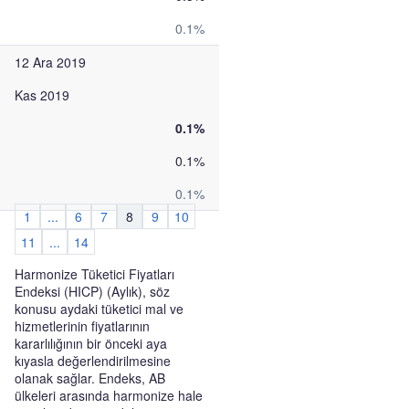
0.1%
12 Ara 2019
Kas 2019
0.1%
0.1%
0.1%
1
...
6
7
8
9
10
11
...
14
Harmonize Tüketici Fiyatları
Endeksi (HICP) (Aylık), söz
konusu aydaki tüketici mal ve
hizmetlerinin fiyatlarının
kararlılığının bir önceki aya
kıyasla değerlendirilmesine
olanak sağlar. Endeks, AB
ülkeleri arasında harmonize hale