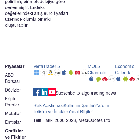
getirilmiş bir metodolojiye göre
derlenmiştir. Endeks
değerlerindeki artış euro fiyatları
üzerinde olumlu bir etki
oluşturabilir.
Piyasalar
MetaTrader 5
MQL5
Economic
Channels
Calendar
ABD
Borsası
Dövizler
Subscribe to algo trading news
Kripto
Paralar
Risk Açıklaması
Kullanım Şartları
Yardım
İletişim ve İstekler
Yasal Bilgiler
Metaller
Telif Hakkı 2000-2026, MetaQuotes Ltd
Emtialar
Grafikler
ve Fikirler