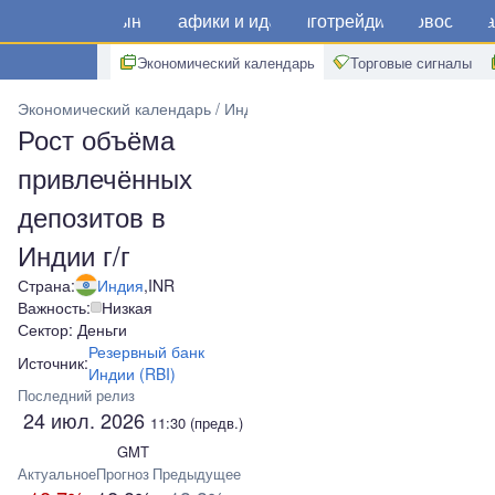
Рынки
Графики и идеи
Алготрейдинг
Новости
Ма
Экономический календарь
Торговые сигналы
Экономический календарь
Индия
Рост объёма привлечённых д
Рост объёма
привлечённых
депозитов в
Индии г/г
Страна:
Индия
,
INR
Важность:
Низкая
Сектор: Деньги
Резервный банк
Источник:
Индии (RBI)
Последний релиз
24 июл. 2026
11:30
(предв.)
GMT
Актуальное
Прогноз
Предыдущее