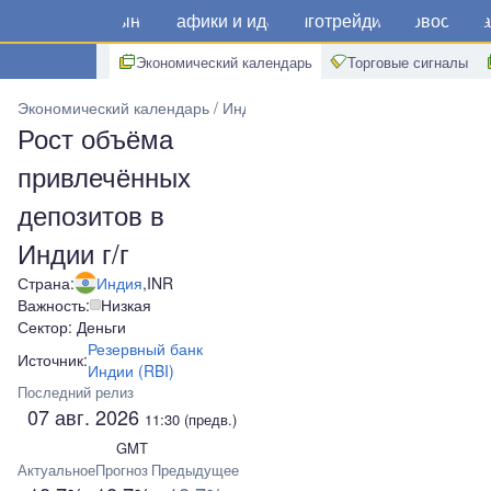
Рынки
Графики и идеи
Алготрейдинг
Новости
Ма
Экономический календарь
Торговые сигналы
Экономический календарь
Индия
Рост объёма привлечённых д
Рост объёма
привлечённых
депозитов в
Индии г/г
Страна:
Индия
,
INR
Важность:
Низкая
Сектор: Деньги
Резервный банк
Источник:
Индии (RBI)
Последний релиз
07 авг. 2026
11:30
(предв.)
GMT
Актуальное
Прогноз
Предыдущее