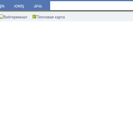
ркет
Брокеры
Скачать
Вебтерминал
Тепловая карта
епозитов в Индии г/г