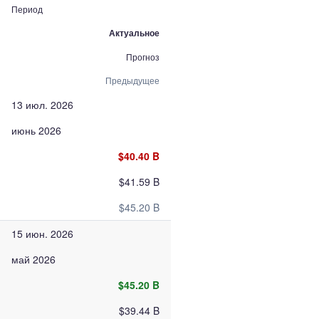
Период
Актуальное
Прогноз
Предыдущее
13 июл. 2026
июнь 2026
$40.40 B
$41.59 B
$45.20 B
15 июн. 2026
май 2026
$45.20 B
$39.44 B