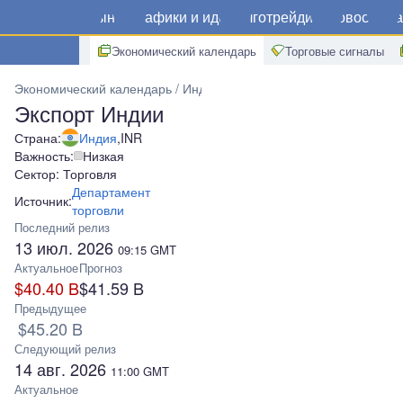
Рынки
Графики и идеи
Алготрейдинг
Новости
Ма
Экономический календарь
Торговые сигналы
Экономический календарь
Индия
Экспорт Индии
Экспорт Индии
Страна:
Индия
,
INR
Важность:
Низкая
Сектор: Торговля
Департамент
Источник:
торговли
Последний релиз
13 июл. 2026
09:15
GMT
Актуальное
Прогноз
$40.40 B
$41.59 B
Предыдущее
$45.20 B
Следующий релиз
14 авг. 2026
11:00
GMT
Актуальное