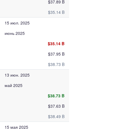
$37.89 B
$35.14 B
15 июл. 2025
июнь 2025
$35.14 B
$37.95 B
$38.73 B
13 июн. 2025
май 2025
$38.73 B
$37.63 B
$38.49 B
15 мая 2025