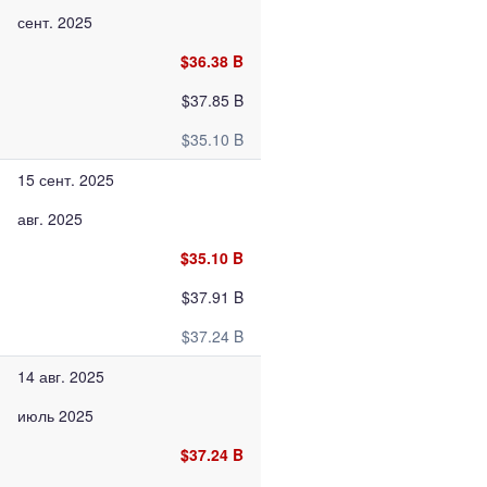
сент. 2025
$36.38 B
$37.85 B
$35.10 B
15 сент. 2025
авг. 2025
$35.10 B
$37.91 B
$37.24 B
14 авг. 2025
июль 2025
$37.24 B