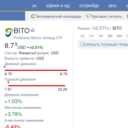
Рынки
Графики и идеи
Алготрейдинг
Новости
Ма
Экономический календарь
Торговые сигналы
BITO
Рынки
US ETFs
BITO
1Д
1Н
1М
3M
6М
ProShares Bitcoin Strategy ETF
8.7
9
ОТКРЫТЬ ПОЛНЫЙ ГРАФ
USD
+0.01%
Сектор:
Финансы
Базовая:
USD
Валюта прибыли:
USD
Дневной диапазон
8.75
8.79
Годовой диапазон
7.87
22.29
Дневное изменение
+1.03%
Месячное изменение
+3.78%
6-месячное изменение
-6.49%