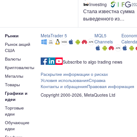
Иран
Investing
20
Стала известна сумма
выведенного из
криптофондов капитал
Рынки
MetaTrader 5
MQL5
Econom
Channels
Calenda
Рынок акций
США
Валюты
Subscribe to algo trading news
Криптовалюты
Раскрытие информации о рисках
Металлы
Условия использования
Справка
Товары
Контакты и обращения
Правовая информация
Графики и
Copyright 2000-2026, MetaQuotes Ltd
идеи
Торговые
идеи
Обучающие
идеи