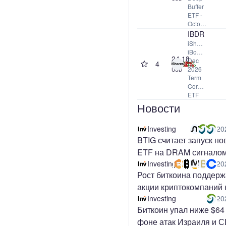
Buffer
ETF -
October
IBDR
iShares
iBonds
24.18
Dec
4
0.00%
+0.04%
-0.04%
-0.12%
2026
USD
Term
Corporate
ETF
Новости
Investing
20
BTIG считает запуск но
ETF на DRAM сигналом
продаже акций
Investing
20
Рост биткоина поддер
производителей памят
акции криптокомпаний 
премаркете
Investing
20
Биткоин упал ниже $64
фоне атак Израиля и 