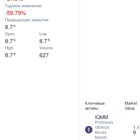
Годовое изменение
-59.79%
Предыдущее закрытие
8.7
0
Open
Low
8.7
8.7
5
5
High
Volume
8.7
627
9
Ключевые
Market
активы
Value
IQMM
ProShares
1.1
GENIUS
I
B
Money
Market