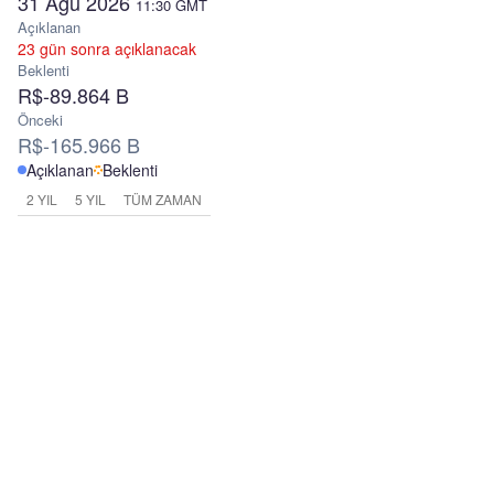
31 Ağu 2026
11:30
GMT
Açıklanan
23 gün sonra açıklanacak
Beklenti
R$-89.864 B
Önceki
R$-165.966 B
Açıklanan
Beklenti
2 YIL
5 YIL
TÜM ZAMAN