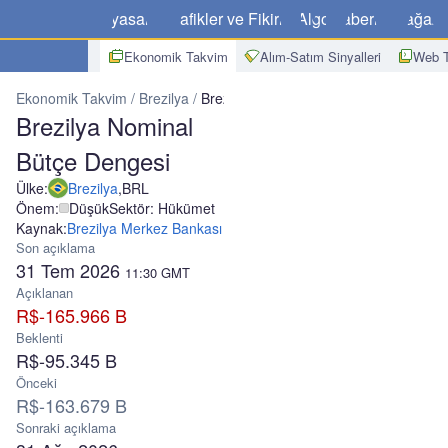
Piyasalar
Grafikler ve Fikirler
Algo
Haberler
Mağaz
Ekonomik Takvim
Alım-Satım Sinyalleri
Web T
Ekonomik Takvim
Brezilya
Brezilya Nominal Bütçe Dengesi
Brezilya Nominal
Bütçe Dengesi
Ülke:
Brezilya
,
BRL
Önem:
Düşük
Sektör: Hükümet
Kaynak:
Brezilya Merkez Bankası
Son açıklama
31 Tem 2026
11:30
GMT
Açıklanan
R$-165.966 B
Beklenti
R$-95.345 B
Önceki
R$-163.679 B
Sonraki açıklama