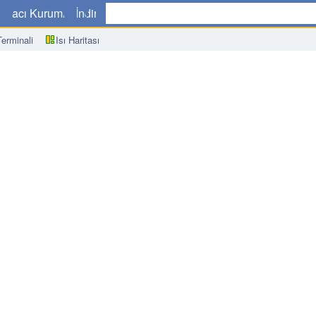
a
Aracı Kurumlar
İndir
erminali
Isı Haritası