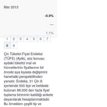
Mar 2013
-0.9%
—
1.1%
1
2
3
4
5
6
7
8
9
Çin Tüketici Fiyat Endeksi
(TÜFE) (Aylık), söz konusu
aydaki tüketici mal ve
hizmetlerinin fiyatlarının bir
önceki aya kıyasla değişimini
hanehalkı perspektifinden
yansıtır. Endeks, 31 Çin ili
içerisinde 500 ilçe ve beldede
bulunan 88,000 den fazla fiyat
toplama biriminin katıldığı ankete
dayanılarak hesaplanmaktadır.
Bu örneklem çeşitli tip ve