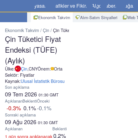
Piyasalar
Grafikler ve Fikirler
Algo
Haberler
Mağaz
Ekonomik Takvim
Alım-Satım Sinyalleri
Web T
Ekonomik Takvim
Çin
Çin Tüketici Fiyat Endeksi (TÜFE) (Aylık)
Çin Tüketici Fiyat
Endeksi (TÜFE)
(Aylık)
Ülke:
Çin
,
CNY
Önem:
Orta
Sektör: Fiyatlar
Kaynak:
Ulusal İstatistik Bürosu
Son açıklama
09 Tem 2026
01:30
GMT
Açıklanan
Beklenti
Önceki
-0.3%
0.1%
-0.1%
Sonraki açıklama
09 Ağu 2026
01:30
GMT
Açıklanan
Beklenti
0.2%
1 gün sonra açıklanacak