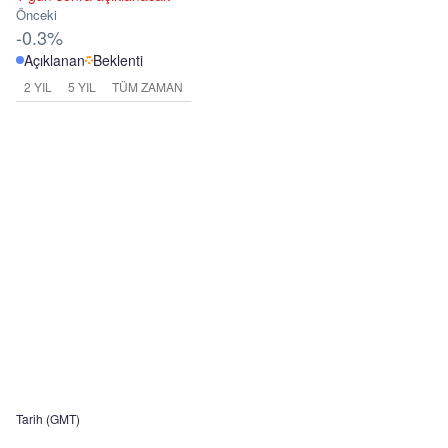
Önceki
-0.3%
Açıklanan
Beklenti
2 YIL
5 YIL
TÜM ZAMAN
Tarih (GMT)