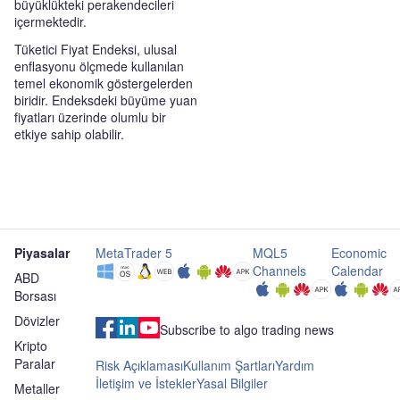
büyüklükteki perakendecileri
içermektedir.
Tüketici Fiyat Endeksi, ulusal
enflasyonu ölçmede kullanılan
temel ekonomik göstergelerden
biridir. Endeksdeki büyüme yuan
fiyatları üzerinde olumlu bir
etkiye sahip olabilir.
Piyasalar
MetaTrader 5
MQL5
Economic
Channels
Calendar
ABD
Borsası
Dövizler
Subscribe to algo trading news
Kripto
Paralar
Risk Açıklaması
Kullanım Şartları
Yardım
İletişim ve İstekler
Yasal Bilgiler
Metaller