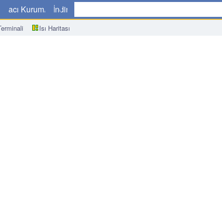
a
Aracı Kurumlar
İndir
erminali
Isı Haritası