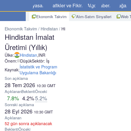
Piyasalar
Grafikler ve Fikirler
Algo
Haberler
Mağaz
Ekonomik Takvim
Alım-Satım Sinyalleri
Web T
Ekonomik Takvim
Hindistan
Hindistan İmalat Üretimi (Yıllık)
Hindistan İmalat
Üretimi (Yıllık)
Ülke:
Hindistan
,
INR
Önem:
Düşük
Sektör: İş
İstatistik ve Program
Kaynak:
Uygulama Bakanlığı
Son açıklama
28 Tem 2026
10:30
GMT
Açıklanan
Beklenti
Önceki
7.8%
4.2%
5.2%
Sonraki açıklama
28 Eyl 2026
10:30
GMT
Açıklanan
52 gün sonra açıklanacak
Beklenti
Önceki