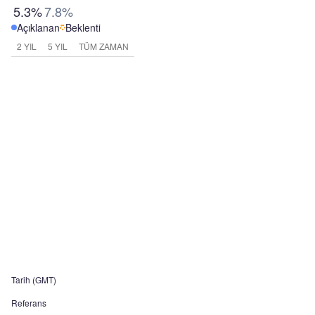
5.3%
7.8%
Açıklanan
Beklenti
2 YIL
5 YIL
TÜM ZAMAN
Tarih (GMT)
Referans