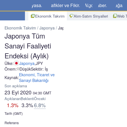
Piyasalar
Grafikler ve Fikirler
Algo
Haberler
Mağaz
Ekonomik Takvim
Alım-Satım Sinyalleri
Web T
Ekonomik Takvim
Japonya
Japonya Tüm Sanayi Faaliyeti Endeksi 
Japonya Tüm
Sanayi Faaliyeti
Endeksi (Aylık)
Ülke:
Japonya
,
JPY
Önem:
Düşük
Sektör: İş
Ekonomi, Ticaret ve
Kaynak:
Sanayi Bakanlığı
Son açıklama
23 Eyl 2020
04:30
GMT
Açıklanan
Beklenti
Önceki
1.3%
3.3%
6.8%
Tarih (GMT)
Referans