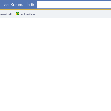
a
Aracı Kurumlar
İndir
erminali
Isı Haritası
(Aylık)