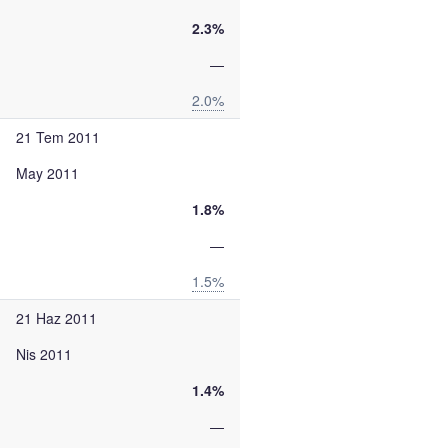
2.3%
—
2.0%
21 Tem 2011
May 2011
1.8%
—
1.5%
21 Haz 2011
Nis 2011
1.4%
—