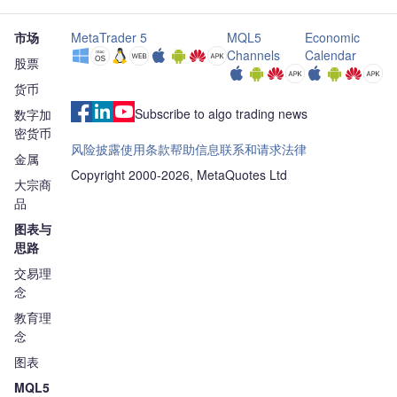
市场
MetaTrader 5
MQL5
Economic
Channels
Calendar
股票
货币
Subscribe to algo trading news
数字加
密货币
风险披露
使用条款
帮助信息
联系和请求
法律
金属
Copyright 2000-2026, MetaQuotes Ltd
大宗商
品
图表与
思路
交易理
念
教育理
念
图表
MQL5