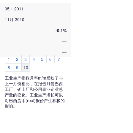
05 1 2011
11月 2010
-0.1%
—
—
1
2
3
4
5
6
7
8
9
10
工业生产指数月率m/m反映了与
上一月份相比，在报告月份巴西
工厂、矿山厂和公用事业企业总
产量的变化。工业生产增长可以
对巴西货币(real)报价产生积极的
影响。