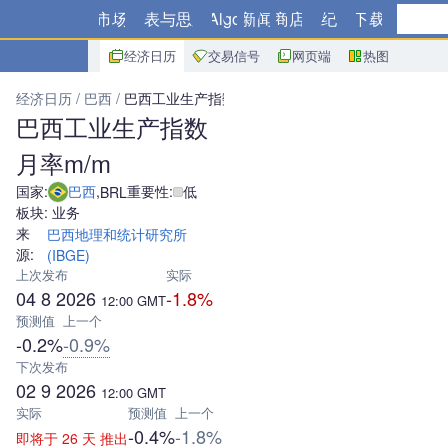
市场
图表与思路
Algo
新闻
商店
经纪商
下载
经济日历
交易信号
网页端
热图
经济日历
巴西
巴西工业生产指数月率m/m
巴西工业生产指数
月率m/m
国家:
巴西
,
重要性:
低
BRL
板块: 业务
来
巴西地理和统计研究所
源:
(IBGE)
上次发布
实际
04 8 2026
-1.8%
12:00
GMT
预测值
上一个
-0.2%
-0.9%
下次发布
02 9 2026
12:00
GMT
实际
预测值
上一个
-0.4%
-1.8%
即将于 26 天 推出