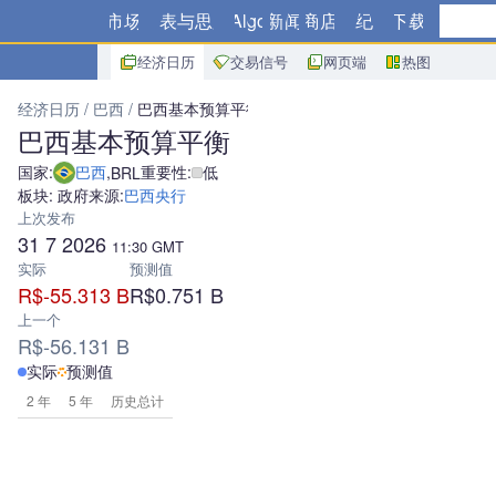
市场
图表与思路
Algo
新闻
商店
经纪商
下载
经济日历
交易信号
网页端
热图
经济日历
巴西
巴西基本预算平衡
巴西基本预算平衡
国家:
巴西
,
重要性:
低
BRL
板块: 政府
来源:
巴西央行
上次发布
31 7 2026
11:30
GMT
实际
预测值
R$-55.313 B
R$0.751 B
上一个
R$-56.131 B
实际
预测值
2 年
5 年
历史总计