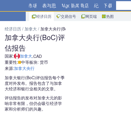
市场
图表与思路
Algo
新闻
商店
经纪商
下载
经济日历
交易信号
网页端
热图
经济日历
加拿大
加拿大央行(BoC)评估报告
加拿大央行(BoC)评
估报告
国家:
加拿大
,
CAD
重要性:
中等
板块: 货币
来源:
加拿大央行
加拿大银行(BoC)评估报告每个季
度对外发布。报告包含了与加拿
大经济和银行业相关的文章。
评估报告的发布对加拿大元的影
响非常有限，但仍会吸引经济学
家和分析师们的兴趣。