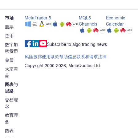
市场
MetaTrader 5
MQL5
Economic
Channels
Calendar
股票
货币
Subscribe to algo trading news
数字加
密货币
风险披露
使用条款
帮助信息
联系和请求
法律
金属
Copyright 2000-2026, MetaQuotes Ltd
大宗商
品
图表与
思路
交易理
念
教育理
念
图表