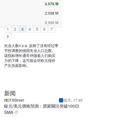
2.578 M
2.598 M
2.590 M
1
2
3
4
5
6
7
8
失业人数n.s.a. 反映了没有经过季
节性调整的德国失业人口总数。
该指标增长通常伴随着人们购买
力的下降，这可能会对欧元报价
产生负面影响。
新闻
FXStreet
前天, 17:40
歐元/美元價格預測：買家關注突破100日
SMA