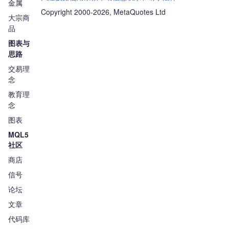
金属
Copyright 2000-2026, MetaQuotes Ltd
大宗商
品
图表与
思路
交易理
念
教育理
念
图表
MQL5
社区
商店
信号
论坛
文章
代码库