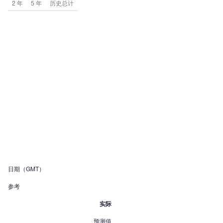
2 年
5 年
历史总计
日期（GMT）
参考
实际
预测值