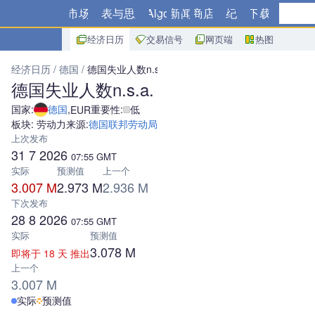
市场
图表与思路
Algo
新闻
商店
经纪商
下载
经济日历
交易信号
网页端
热图
经济日历
德国
德国失业人数n.s.a.
德国失业人数n.s.a.
国家:
德国
,
重要性:
低
EUR
板块: 劳动力
来源:
德国联邦劳动局
上次发布
31 7 2026
07:55
GMT
实际
预测值
上一个
3.007 M
2.973 M
2.936 M
下次发布
28 8 2026
07:55
GMT
实际
预测值
3.078 M
即将于 18 天 推出
上一个
3.007 M
实际
预测值