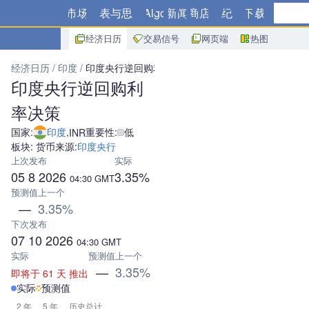
市场
图表与思路
Algo
新闻
商店
经纪商
下载
经济日历
交易信号
网页端
热图
经济日历
印度
印度央行逆回购利率决策
印度央行逆回购利
率决策
国家:
印度
,
重要性:
低
INR
板块: 货币
来源:
印度央行
上次发布
实际
05 8 2026
3.35%
04:30
GMT
预测值
上一个
—
3.35%
下次发布
07 10 2026
04:30
GMT
实际
预测值
上一个
—
3.35%
即将于 61 天 推出
实际
预测值
2 年
5 年
历史总计