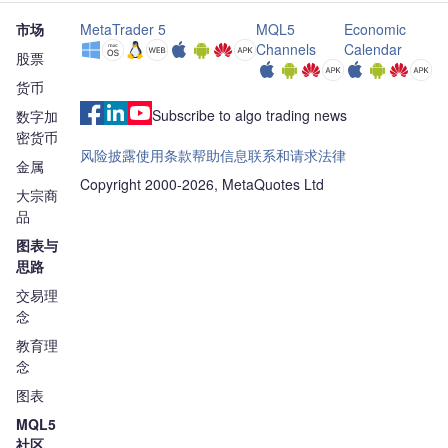
市场
MetaTrader 5
MQL5
Economic
Channels
Calendar
股票
货币
Subscribe to algo trading news
数字加
密货币
风险披露
使用条款
帮助信息
联系和请求
法律
金属
Copyright 2000-2026, MetaQuotes Ltd
大宗商
品
图表与
思路
交易理
念
教育理
念
图表
MQL5
社区