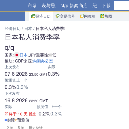
市场
图表与思路
Algo
新闻
商店
经纪商
下载
经济日历
交易信号
网页端
热图
经济日历
日本
日本私人消费季率q/q
日本私人消费季率
q/q
国家:
日本
,
重要性:
低
JPY
板块: GDP
来源:
内阁办公室
上次发布
实际
07 6 2026
0.3%
23:50
GMT
预测值
上一个
0.3%
0.3%
下次发布
16 8 2026
23:50
GMT
实际
预测值
上一个
-0.2%
0.3%
即将于 10 天 推出
实际
预测值
2 年
5 年
历史总计