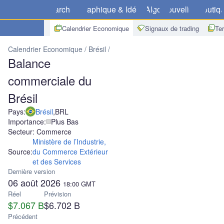
Marchés
Graphique & Idées
Algo
Nouvelles
Boutiq
Calendrier Economique
Signaux de trading
Te
Calendrier Economique
Brésil
Balance commerciale du Brésil
Balance
commerciale du
Brésil
Pays:
Brésil
,
BRL
Importance:
Plus Bas
Secteur: Commerce
Ministère de l’Industrie,
Source:
du Commerce Extérieur
et des Services
Dernière version
06 août 2026
18:00
GMT
Réel
Prévision
$7.067 B
$6.702 B
Précédent