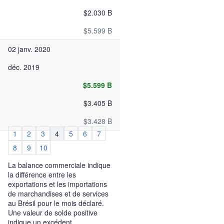
$2.030 B
$5.599 B
02 janv. 2020
déc. 2019
$5.599 B
$3.405 B
$3.428 B
1
2
3
4
5
6
7
8
9
10
La balance commerciale indique
la différence entre les
exportations et les importations
de marchandises et de services
au Brésil pour le mois déclaré.
Une valeur de solde positive
indique un excédent