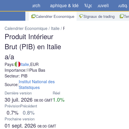
Marchés
Graphique & Idées
Algo
Nouvelles
Boutiq
Calendrier Economique
Signaux de trading
Te
Calendrier Economique
Italie
Produit Intérieur Brut (PIB) en Italie 
Produit Intérieur
Brut (PIB) en Italie
a/a
Pays:
Italie
,
EUR
Importance:
Plus Bas
Secteur: PIB
Institut National des
Source:
Statistiques
Dernière version
Réel
30 juil. 2026
1.0%
08:00
GMT
Prévision
Précédent
0.7%
0.8%
Prochaine version
01 sept. 2026
08:00
GMT