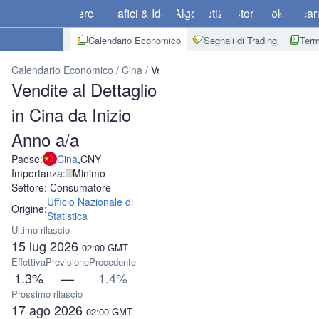
Mercati
Grafici & Idee
Algo
Notizie
Store
Broker
Scar
Calendario Economico
Segnali di Trading
Term
Calendario Economico
Cina
Vendite al Dettaglio in Cina da Inizio
Vendite al Dettaglio
in Cina da Inizio
Anno a/a
Paese:
Cina
,
CNY
Importanza:
Minimo
Settore: Consumatore
Ufficio Nazionale di
Origine:
Statistica
Ultimo rilascio
15 lug 2026
02:00
GMT
Effettiva
Previsione
Precedente
1.3%
—
1.4%
Prossimo rilascio
17 ago 2026
02:00
GMT