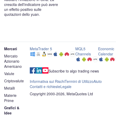
crescita dell'indicatore può avere
un effetto positivo sulle
quotazioni dello yuan.
Mercati
MetaTrader 5
MQL5
Economic
Channels
Calendar
Mercato
Azionario
Americano
Subscribe to algo trading news
Valute
Criptovalute
Informativa sui Rischi
Termini di Utilizzo
Aiuto
Contatti e richieste
Legale
Metalli
Copyright 2000-2026, MetaQuotes Ltd
Materie
Prime
Grafici &
Idee