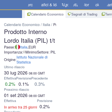
Mercati
Grafici & Idee
Algo
Notizie
Store
Broker
Scar
Calendario Economico
Segnali di Trading
Term
Calendario Economico
Italia
Prodotto Interno Lordo Italia (PIL) t/t
Prodotto Interno
Lordo Italia (PIL) t/t
Paese:
Italia
,
EUR
Importanza:
Minimo
Settore: PIL
Istituto Nazionale di
Origine:
Statistica
Ultimo rilascio
30 lug 2026
08:00
GMT
Effettiva
Previsione
Precedente
0.2%
0.1%
0.3%
Prossimo rilascio
01 set 2026
08:00
GMT
Effettiva
Previsione
0.2%
In arrivo tra 25 giorni
Precedente