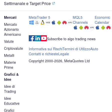
Settimanale e Target Price
Mercati
MetaTrader 5
MQL5
Economic
Channels
Calendar
Mercato
Azionario
Americano
Subscribe to algo trading news
Valute
Criptovalute
Informativa sui Rischi
Termini di Utilizzo
Aiuto
Contatti e richieste
Legale
Metalli
Copyright 2000-2026, MetaQuotes Ltd
Materie
Prime
Grafici &
Idee
Idee di
Trading
Idee
Educative
Grafici