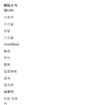
MQL5 커
뮤니티
스토어
시그널
포럼
기고글
CodeBase
뉴스
주식
통화
암호화폐
금속
원자재
브로커
모든 브로
커