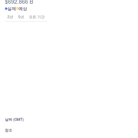
$692.866 B
실제
예상
2년
5년
모든 기간
날짜 (GMT)
참조