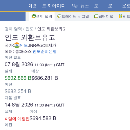
마켓
차트 & 아이디어
Algo
뉴스
스토어
브로커
다운
경제 달력
트레이딩 시그널
웹터미널
히
경제 달력
인도
인도 외환보유고
인도 외환보유고
국가:
인도
,
중요:
저가
INR
섹터: 통화
소스:
인도준비은행
이전 발표
07 8월 2026
11:30
(tent.)
GMT
실제
예상
$692.866 B
$686.281 B
이전
$682.354 B
다음 발표
14 8월 2026
11:30
(tent.)
GMT
실제
예상
$694.582 B
4 일에 예정된
이전