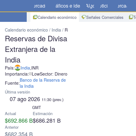
Mercados
Gráficos e ideas
Algo
Noticias
Mercado
C
Calendario económico
Señales Comerciales
T
Calendario económico
India
Reservas de Divisa Extranjera de la 
Reservas de Divisa
Extranjera de la
India
País:
India
,
INR
Importancia:
Low
Sector: Dinero
Banco de la Reserva de
Fuente:
la India
Última versión
07 ago 2026
11:30
(prev.)
GMT
Actual
Estimación
$692.866 B
$686.281 B
Anterior
$682.354 B