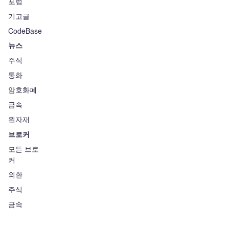
포럼
기고글
CodeBase
뉴스
주식
통화
암호화폐
금속
원자재
브로커
모든 브로
커
외환
주식
금속