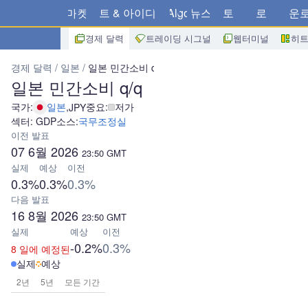
마켓
차트 & 아이디어
Algo
뉴스
스토어
브로커
다운
경제 달력
트레이딩 시그널
웹터미널
히
경제 달력
일본
일본 민간소비 q/q
일본 민간소비 q/q
국가:
일본
,
중요:
저가
JPY
섹터: GDP
소스:
국무조정실
이전 발표
07 6월 2026
23:50
GMT
실제
예상
이전
0.3%
0.3%
0.3%
다음 발표
16 8월 2026
23:50
GMT
실제
예상
이전
-0.2%
0.3%
8 일에 예정된
실제
예상
2년
5년
모든 기간