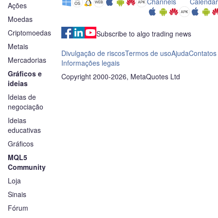
Channels
Calendar
Ações
Moedas
Criptomoedas
Subscribe to algo trading news
Metais
Divulgação de riscos
Termos de uso
Ajuda
Contatos
Mercadorias
Informações legais
Gráficos e
Copyright 2000-2026, MetaQuotes Ltd
ideias
Ideias de
negociação
Ideias
educativas
Gráficos
MQL5
Community
Loja
Sinais
Fórum