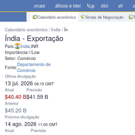
Mercados
Gráficos e ideias
Algo
Notícias
Market
Cor
Calendário econômico
Sinais de Negociação
Calendário econômico
Índia
Índia - Exportação
Índia - Exportação
País:
Índia
,
INR
Importância:
Low
Setor: Comércio
Departamento de
Fonte:
Comércio
Última divulgação
13 jul. 2026
09:15
GMT
Atual
Previsão
$40.40 B
$41.59 B
Anterior
$45.20 B
Próxima divulgação
14 ago. 2026
11:00
GMT
Atual
Previsão