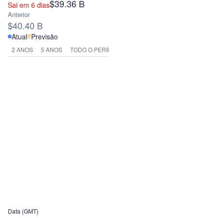
$39.36 B
Sai em 6 dias
Anterior
$40.40 B
Atual
Previsão
2 ANOS
5 ANOS
TODO O PERÍODO
Data (GMT)