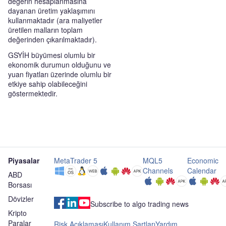
değerin hesaplanmasına
dayanan üretim yaklaşımını
kullanmaktadır (ara maliyetler
üretilen malların toplam
değerinden çıkarılmaktadır).
GSYİH büyümesi olumlu bir
ekonomik durumun olduğunu ve
yuan fiyatları üzerinde olumlu bir
etkiye sahip olabileceğini
göstermektedir.
Piyasalar
MetaTrader 5
MQL5
Economic
Channels
Calendar
ABD
Borsası
Dövizler
Subscribe to algo trading news
Kripto
Paralar
Risk Açıklaması
Kullanım Şartları
Yardım