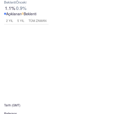
Beklenti
Önceki
1.1%
0.9%
Açıklanan
Beklenti
2 YIL
5 YIL
TÜM ZAMAN
Tarih (GMT)
Referans