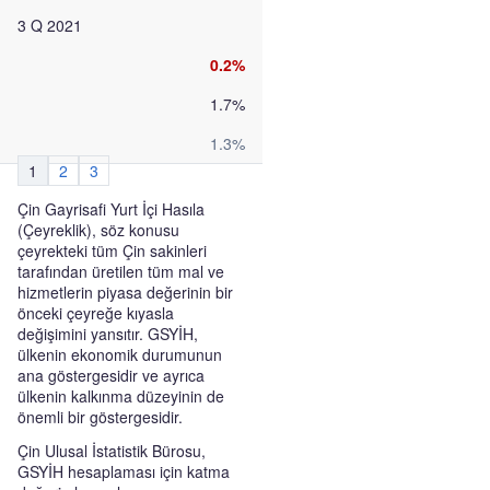
3 Q 2021
0.2%
1.7%
1.3%
1
2
3
Çin Gayrisafi Yurt İçi Hasıla
(Çeyreklik), söz konusu
çeyrekteki tüm Çin sakinleri
tarafından üretilen tüm mal ve
hizmetlerin piyasa değerinin bir
önceki çeyreğe kıyasla
değişimini yansıtır. GSYİH,
ülkenin ekonomik durumunun
ana göstergesidir ve ayrıca
ülkenin kalkınma düzeyinin de
önemli bir göstergesidir.
Çin Ulusal İstatistik Bürosu,
GSYİH hesaplaması için katma