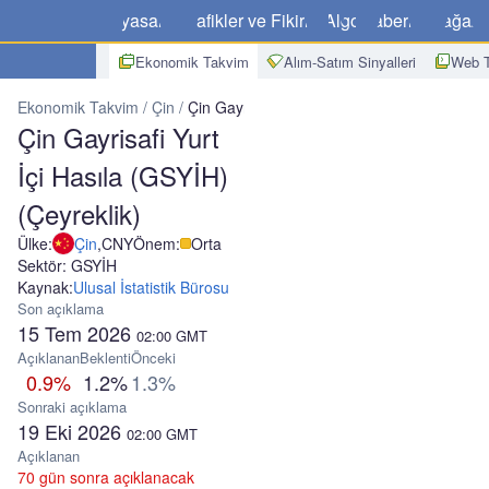
Piyasalar
Grafikler ve Fikirler
Algo
Haberler
Mağaz
Ekonomik Takvim
Alım-Satım Sinyalleri
Web T
Ekonomik Takvim
Çin
Çin Gayrisafi Yurt İçi Hasıla (GSYİH) (Çeyrek
Çin Gayrisafi Yurt
İçi Hasıla (GSYİH)
(Çeyreklik)
Ülke:
Çin
,
CNY
Önem:
Orta
Sektör: GSYİH
Kaynak:
Ulusal İstatistik Bürosu
Son açıklama
15 Tem 2026
02:00
GMT
Açıklanan
Beklenti
Önceki
0.9%
1.2%
1.3%
Sonraki açıklama
19 Eki 2026
02:00
GMT
Açıklanan
70 gün sonra açıklanacak