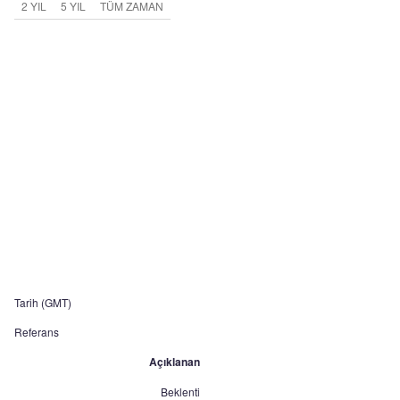
2 YIL
5 YIL
TÜM ZAMAN
Tarih (GMT)
Referans
Açıklanan
Beklenti