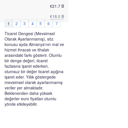
€21.7 B
€18.0 B
1
2
3
4
5
6
7
Ticaret Dengesi (Mevsimsel
Olarak Ayarlanmamış), söz
konusu ayda Almanya'nın mal ve
hizmet ihracatı ve ithalatı
arasındaki farkı gösterir. Olumlu
bir denge değeri, ticaret
fazlasına işaret ederken,
olumsuz bir değer ticaret açığına
işaret eder. Yıllık göstergede
mevsimsel olarak ayarlanmamış
veriler yer almaktadır.
Beklenenden daha yüksek
değerler euro fiyatları olumlu
yönde etkileyebilir.