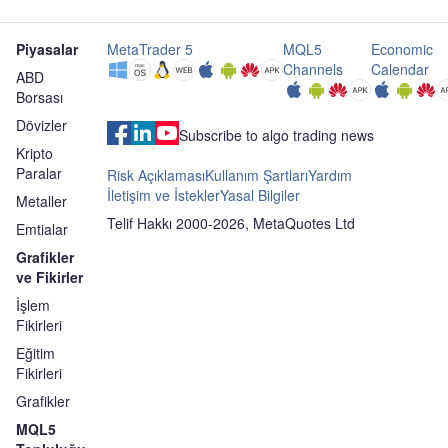
Piyasalar
MetaTrader 5
MQL5
Economic
Channels
Calendar
ABD
Borsası
Dövizler
Subscribe to algo trading news
Kripto
Paralar
Risk Açıklaması
Kullanım Şartları
Yardım
İletişim ve İstekler
Yasal Bilgiler
Metaller
Telif Hakkı 2000-2026, MetaQuotes Ltd
Emtialar
Grafikler
ve Fikirler
İşlem
Fikirleri
Eğitim
Fikirleri
Grafikler
MQL5