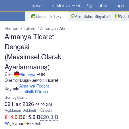
Piyasalar
Grafikler ve Fikirler
Algo
Haberler
Mağaz
Ekonomik Takvim
Alım-Satım Sinyalleri
Web T
Ekonomik Takvim
Almanya
Almanya Ticaret Dengesi (Mevsimsel 
Almanya Ticaret
Dengesi
(Mevsimsel Olarak
Ayarlanmamış)
Ülke:
Almanya
,
EUR
Önem:
Düşük
Sektör: Ticaret
Almanya Federal
Kaynak:
İstatistik Bürosu
Son açıklama
09 Haz 2026
06:00
GMT
Açıklanan
Beklenti
Önceki
€14.2 B
€15.8 B
€20.3 B
Açıklanan
Beklenti