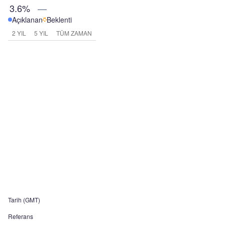
3.6%
—
Açıklanan
Beklenti
2 YIL
5 YIL
TÜM ZAMAN
Tarih (GMT)
Referans