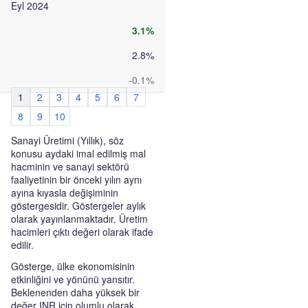
Eyl 2024
3.1%
2.8%
-0.1%
1
2
3
4
5
6
7
8
9
10
Sanayi Üretimi (Yıllık), söz
konusu aydaki imal edilmiş mal
hacminin ve sanayi sektörü
faaliyetinin bir önceki yılın aynı
ayına kıyasla değişiminin
göstergesidir. Göstergeler aylık
olarak yayınlanmaktadır. Üretim
hacimleri çıktı değeri olarak ifade
edilir.
Gösterge, ülke ekonomisinin
etkinliğini ve yönünü yansıtır.
Beklenenden daha yüksek bir
değer INR için olumlu olarak