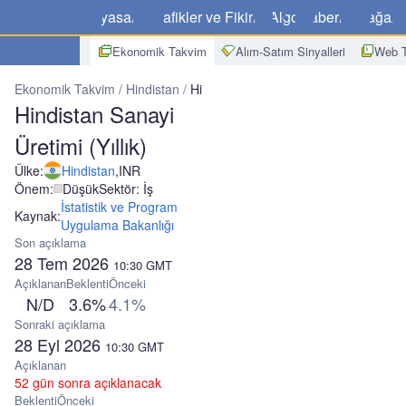
Piyasalar
Grafikler ve Fikirler
Algo
Haberler
Mağaz
Ekonomik Takvim
Alım-Satım Sinyalleri
Web T
Ekonomik Takvim
Hindistan
Hindistan Sanayi Üretimi (Yıllık)
Hindistan Sanayi
Üretimi (Yıllık)
Ülke:
Hindistan
,
INR
Önem:
Düşük
Sektör: İş
İstatistik ve Program
Kaynak:
Uygulama Bakanlığı
Son açıklama
28 Tem 2026
10:30
GMT
Açıklanan
Beklenti
Önceki
N/D
3.6%
4.1%
Sonraki açıklama
28 Eyl 2026
10:30
GMT
Açıklanan
52 gün sonra açıklanacak
Beklenti
Önceki