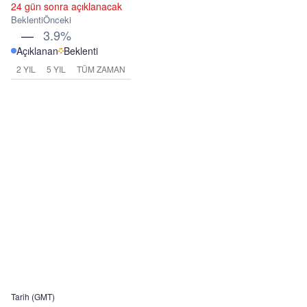
24 gün sonra açıklanacak
Beklenti
Önceki
—
3.9%
Açıklanan
Beklenti
2 YIL
5 YIL
TÜM ZAMAN
Tarih (GMT)