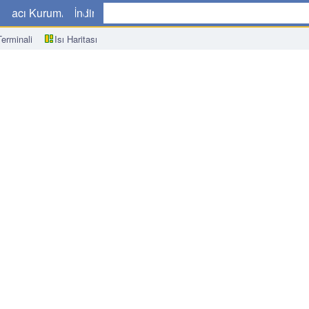
a
Aracı Kurumlar
İndir
erminali
Isı Haritası