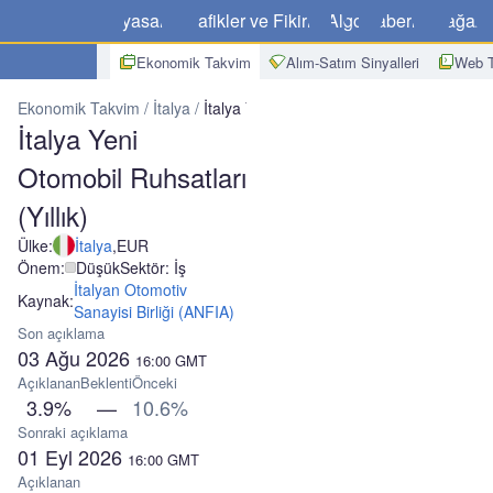
Piyasalar
Grafikler ve Fikirler
Algo
Haberler
Mağaz
Ekonomik Takvim
Alım-Satım Sinyalleri
Web T
Ekonomik Takvim
İtalya
İtalya Yeni Otomobil Ruhsatları (Yıllık)
İtalya Yeni
Otomobil Ruhsatları
(Yıllık)
Ülke:
İtalya
,
EUR
Önem:
Düşük
Sektör: İş
İtalyan Otomotiv
Kaynak:
Sanayisi Birliği (ANFIA)
Son açıklama
03 Ağu 2026
16:00
GMT
Açıklanan
Beklenti
Önceki
3.9%
—
10.6%
Sonraki açıklama
01 Eyl 2026
16:00
GMT
Açıklanan