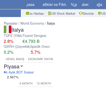
Piyasalar
Grafikler ve Fikirler
Algo
Haberler
Mağaz
Isı Haritası
US Stock Market
Dövizler
US
Piyasalar
World Economy
İtalya
İtalya
TÜFE (Yıllık)
Ticaret Dengesi
2.8%
€4.793 B
GSYİH (Çeyreklik)
İşsizlik Oranı
0.2%
5.7%
GENEL BAKIŞ
EKONOMIK TAKVIM
Piyasa
6 Aylık BOT İhalesi
2.567%
6-MONTH
12-MONTH