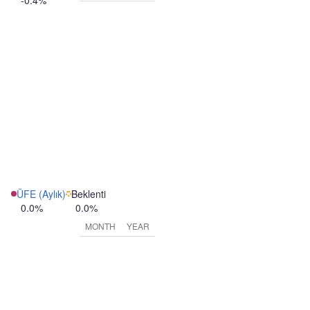
-0.4%
ÜFE (Aylık)
Beklenti
0.0%
0.0%
MONTH
YEAR