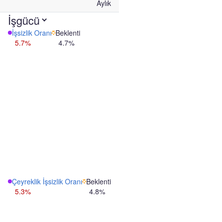
Aylık
İşgücü
İşsizlik Oranı
Beklenti
5.7%
4.7%
Çeyreklik İşsizlik Oranı
Beklenti
5.3%
4.8%