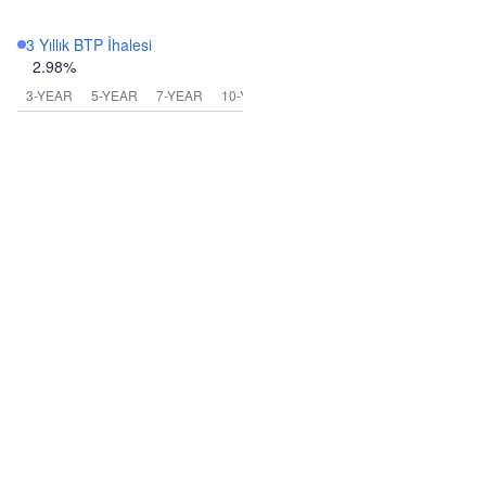
3 Yıllık BTP İhalesi
2.98%
3-YEAR
5-YEAR
7-YEAR
10-YEAR
30-YEAR