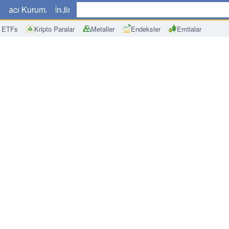
a
Aracı Kurumlar
İndir
 ETFs
Kripto Paralar
Metaller
Endeksler
Emtialar