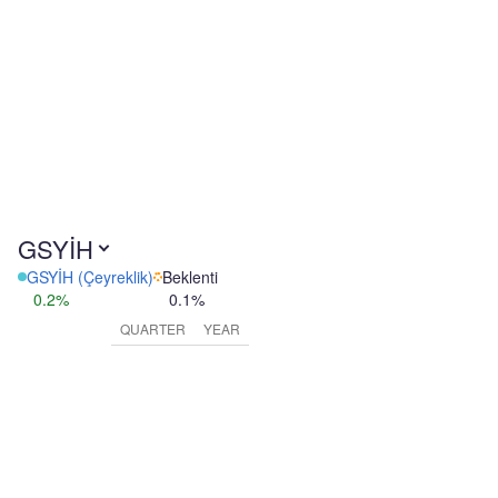
GSYİH
GSYİH (Çeyreklik)
Beklenti
0.2%
0.1%
QUARTER
YEAR