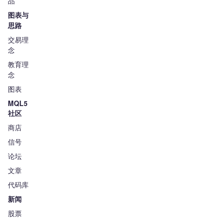
品
图表与
思路
交易理
念
教育理
念
图表
MQL5
社区
商店
信号
论坛
文章
代码库
新闻
股票