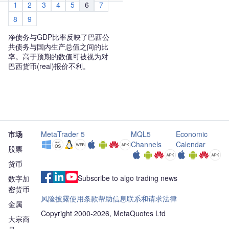
1
2
3
4
5
6
7
8
9
净债务与GDP比率反映了巴西公
共债务与国内生产总值之间的比
率。高于预期的数值可被视为对
巴西货币(real)报价不利。
市场
MetaTrader 5
MQL5
Economic
Channels
Calendar
股票
货币
Subscribe to algo trading news
数字加
密货币
风险披露
使用条款
帮助信息
联系和请求
法律
金属
Copyright 2000-2026, MetaQuotes Ltd
大宗商