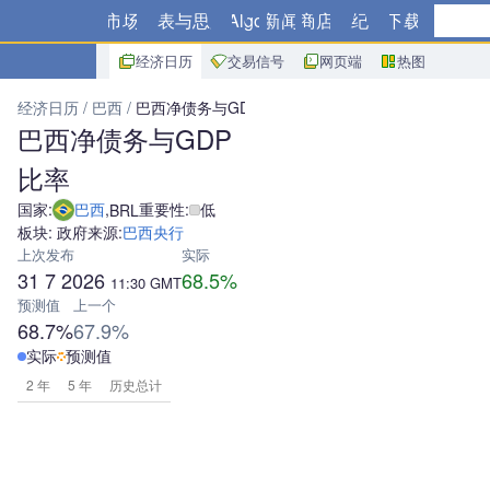
市场
图表与思路
Algo
新闻
商店
经纪商
下载
经济日历
交易信号
网页端
热图
经济日历
巴西
巴西净债务与GDP比率
巴西净债务与GDP
比率
国家:
巴西
,
重要性:
低
BRL
板块: 政府
来源:
巴西央行
上次发布
实际
31 7 2026
68.5%
11:30
GMT
预测值
上一个
68.7%
67.9%
实际
预测值
2 年
5 年
历史总计