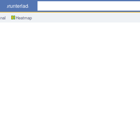
r
Herunterladen
nal
Heatmap
s