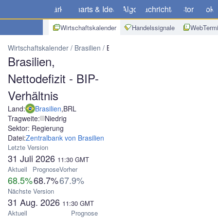
Märkte
Charts & Ideen
Algo
Nachrichten
Store
Broke
Wirtschaftskalender
Handelssignale
WebTermi
Wirtschaftskalender
Brasilien
Brasilien, Nettodefizit - BIP-Verhältni
Brasilien,
Nettodefizit - BIP-
Verhältnis
Land:
Brasilien
,
BRL
Tragweite:
Niedrig
Sektor: Regierung
Datei:
Zentralbank von Brasilien
Letzte Version
31 Juli 2026
11:30
GMT
Aktuell
Prognose
Vorher
68.5%
68.7%
67.9%
Nächste Version
31 Aug. 2026
11:30
GMT
Aktuell
Prognose