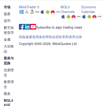
市场
MetaTrader 5
MQL5
Economic
Channels
Calendar
股票
货币
Subscribe to algo trading news
数字加
密货币
风险披露
使用条款
帮助信息
联系和请求
法律
金属
Copyright 2000-2026, MetaQuotes Ltd
大宗商
品
图表与
思路
交易理
念
教育理
念
图表
MQL5
社区