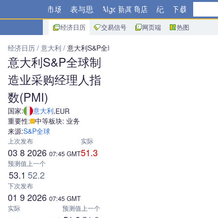
市场
图表与思路
Algo
新闻
商店
经纪商
下载
经济日历
交易信号
网页端
热图
经济日历
意大利
意大利S&P全球制造业采购经理人指数(PMI)
意大利S&P全球制
造业采购经理人指
数(PMI)
国家:
意大利
,
EUR
重要性:
中等
板块: 业务
来源:
S&P全球
上次发布
实际
03 8 2026
51.3
07:45
GMT
预测值
上一个
53.1
52.2
下次发布
01 9 2026
07:45
GMT
实际
预测值
上一个