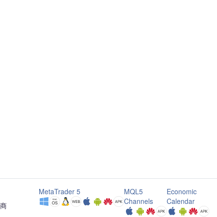
MetaTrader 5
MQL5
Economic
Channels
Calendar
纪商