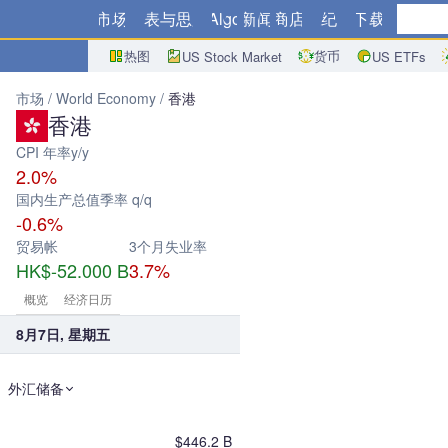
市场
图表与思路
Algo
新闻
商店
经纪商
下载
热图
货币
US Stock Market
US ETFs
市场
World Economy
香港
香港
CPI 年率y/y
2.0%
国内生产总值季率 q/q
-0.6%
贸易帐
3个月失业率
HK$-52.000 B
3.7%
概览
经济日历
8月7日, 星期五
外汇储备
$446.2 B