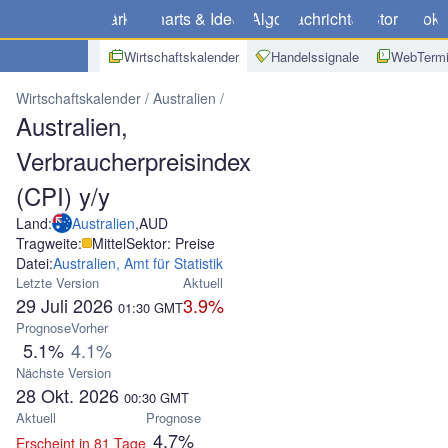
Märkte
Charts & Ideen
Algo
Nachrichten
Store
Broke
Wirtschaftskalender
Handelssignale
WebTermi
Wirtschaftskalender
Australien
Australien, Verbraucherpreisindex 
Australien,
Verbraucherpreisindex
(CPI) y/y
Land:
Australien
,
AUD
Tragweite:
Mittel
Sektor: Preise
Datei:
Australien, Amt für Statistik
Letzte Version
Aktuell
29 Juli 2026
3.9%
01:30
GMT
Prognose
Vorher
5.1%
4.1%
Nächste Version
28 Okt. 2026
00:30
GMT
Aktuell
Prognose
4.7%
Erscheint in 81 Tage