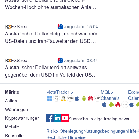
Wochen-Hoch ohne australischen Anlass
FXStreet
vorgestern, 15:04
Australischer Dollar steigt, da schwächere
US-Daten und Iran-Tauwetter den USD
treffen
FXStreet
vorgestern, 08:44
Australischer Dollar tendiert seitwärts
gegenüber dem USD im Vorfeld der US-
ADP-Arbeitsmarktdaten
Märkte
MetaTrader 5
MQL5
Econ
Channels
Cale
Aktien
Währungen
Kryptowährungen
Subscribe to algo trading news
Metalle
Risiko-Offenlegung
Nutzungsbedingungen
Hilfe
K
Rohstoffe
Rechtliche Hinweise