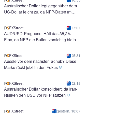
FXStreet
10:55
Australischer Dollar legt gegenüber dem
US-Dollar leicht zu, da NFP-Daten im
Fokus stehen
FXStreet
07:07
AUD/USD-Prognose: Hält das 38,2%-
Fibo, da NFP die Bullen vorsichtig bleiben
lässt
FXStreet
05:31
Aussie vor dem nächsten Schub? Diese
Marke rückt jetzt in den Fokus
FXStreet
02:18
Australischer Dollar konsolidiert, da Iran-
Risiken den USD vor NFP stützen
FXStreet
gestern, 18:07