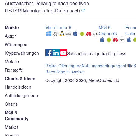
Australischer Dollar gibt nach positiven
US ISM Manufacturing-Daten nach
Märkte
MetaTrader 5
MQL5
Econ
Channels
Cale
Aktien
Währungen
Kryptowährungen
Subscribe to algo trading news
Metalle
Risiko-Offenlegung
Nutzungsbedingungen
Hilfe
K
Rohstoffe
Rechtliche Hinweise
Charts & Ideen
Copyright 2000-2026, MetaQuotes Ltd
Handelsideen
Aufbildungsideen
Charts
MQL5
Community
Market
Signale