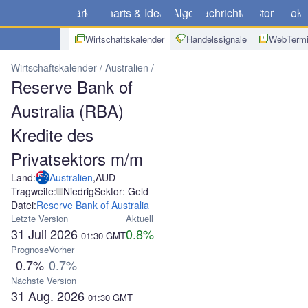
Märkte
Charts & Ideen
Algo
Nachrichten
Store
Broke
Wirtschaftskalender
Handelssignale
WebTermi
Wirtschaftskalender
Australien
Reserve Bank of Australia (RBA) K
Reserve Bank of
Australia (RBA)
Kredite des
Privatsektors m/m
Land:
Australien
,
AUD
Tragweite:
Niedrig
Sektor: Geld
Datei:
Reserve Bank of Australia
Letzte Version
Aktuell
31 Juli 2026
0.8%
01:30
GMT
Prognose
Vorher
0.7%
0.7%
Nächste Version
31 Aug. 2026
01:30
GMT