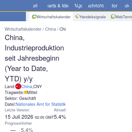
Märkte
Charts & Ideen
Algo
Nachrichten
Store
Broke
Wirtschaftskalender
Handelssignale
WebTermi
Wirtschaftskalender
China
China, Industrieproduktion seit Jahres
China,
Industrieproduktion
seit Jahresbeginn
(Year to Date,
YTD) y/y
Land:
China
,
CNY
Tragweite:
Mittel
Sektor: Geschäft
Datei:
Nationales Amt für Statistik
Letzte Version
Aktuell
15 Juli 2026
5.4%
02:00
GMT
Prognose
Vorher
—
5.4%