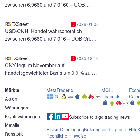
zwischen 6,9660 und 7,0160 – UOB
Group
FXStreet
2026.01.08
USD/CNH: Handel wahrscheinlich
zwischen 6,9660 und 7,016 – UOB Group
FXStreet
2025.12.16
CNY legt im November auf
handelsgewichteter Basis um 0,9 % zu –
Commerzbank
Märkte
MetaTrader 5
MQL5
Econ
Channels
Cale
Aktien
Währungen
Kryptowährungen
Subscribe to algo trading news
Metalle
Risiko-Offenlegung
Nutzungsbedingungen
Hilfe
K
Rohstoffe
Rechtliche Hinweise